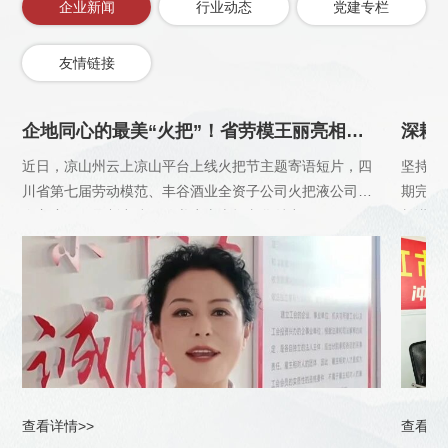
企业新闻
行业动态
党建专栏
友情链接
企地同心的最美“火把”！省劳模王丽亮相凉山节日短片
近日，凉山州云上凉山平台上线火把节主题寄语短片，四
坚持常
川省第七届劳动模范、丰谷酒业全资子公司火把液公司工
期完成
会主席王丽录制出镜，传递凉山火把文化魅力。
长谌超
线“送清
查看详情>>
查看详