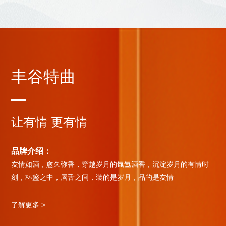
丰谷特曲
情浅醉 从容有度
让有情 更有情
真情时刻 浓淡相宜
低
介绍：
品牌介绍：
品牌介绍：
品牌
者，经时光历练，成时代典范；低醉潇洒，书写品味乾坤；
友情如酒，愈久弥香，穿越岁月的氤氲酒香，沉淀岁月的有情时
遵从本心，颠覆传统社交体验。 活出自我，义无反顾，这就是我
优中
有度，雕琢动静之道
刻，杯盏之中，唇舌之间，装的是岁月，品的是友情
的时代！ 以梦为马，以心为剑， 生而无畏，就要不凡！
墨飘
美学
更多 >
了解更多 >
了解更多 >
了解